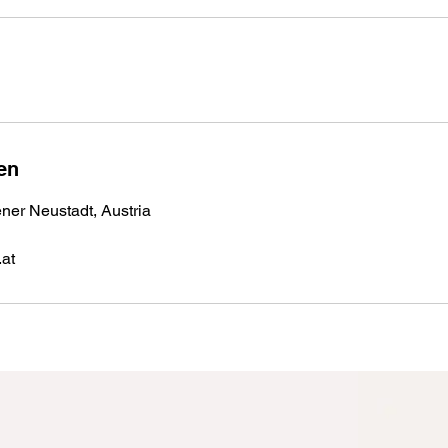
en
er Neustadt, Austria
at