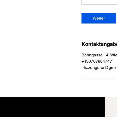
Weiter
Kontaktangab
Bahngasse 14, Wien
+436767804747
iris.zengerer@gmx.