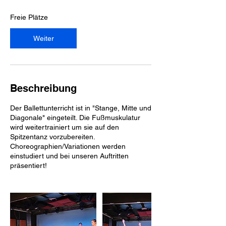
n
t
Freie Plätze
a
m
Weiter
:
1
4
.
S
Beschreibung
e
p
Der Ballettunterricht ist in "Stange, Mitte und
.
Diagonale" eingeteilt. Die Fußmuskulatur
wird weitertrainiert um sie auf den
Spitzentanz vorzubereiten.
Choreographien/Variationen werden
einstudiert und bei unseren Auftritten
präsentiert!