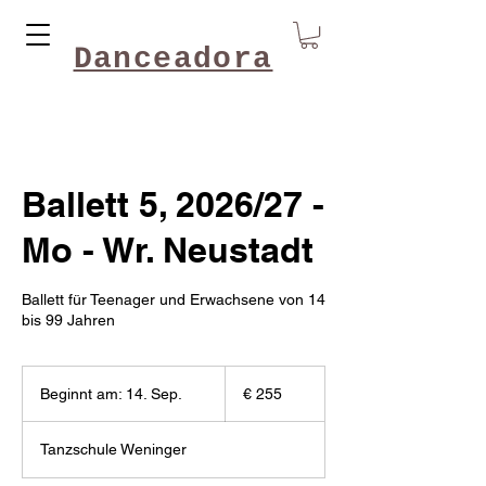
Danceadora
Ballett 5, 2026/27 -
Mo - Wr. Neustadt
Ballett für Teenager und Erwachsene von 14
bis 99 Jahren
255
Euro
Beginnt am: 14. Sep.
B
€ 255
e
g
Tanzschule Weninger
i
n