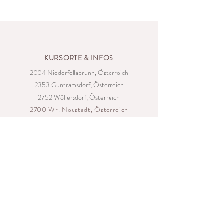
KURSORTE & INFOS
2004 Niederfellabrunn, Österreich
2353 Guntramsdorf, Österreich
2752 Wöllersdorf, Österreich
2700 Wr. Neustadt, Österreich
iris.zengerer@gmx.at
| Tel.+43
676
7804747
K
URSZEITEN